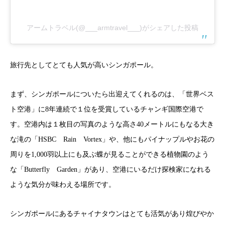
アームトラベル(@___armtravel___)がシェアした投稿
旅行先としてとても人気が高いシンガポール。
まず、シンガポールについたら出迎えてくれるのは、「世界ベス
ト空港」に8年連続で１位を受賞しているチャンギ国際空港で
す。空港内は１枚目の写真のような高さ40メートルにもなる大き
な滝の「HSBC Rain Vortex」や、他にもパイナップルやお花の
周りを1,000羽以上にも及ぶ蝶が見ることができる植物園のよう
な「Butterfly Garden」があり、空港にいるだけ探検家になれる
ような気分が味わえる場所です。
シンガポールにあるチャイナタウンはとても活気があり煌びやか