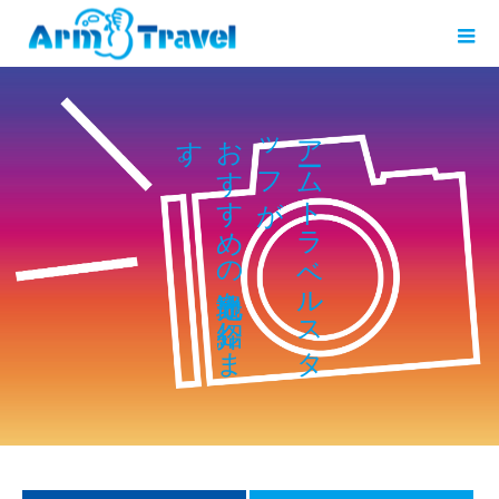
す
お
ッ
ア
。
す
ム
フ
す
ト
が
め
ラ
の
ベ
を
ル
し
ス
ま
タ