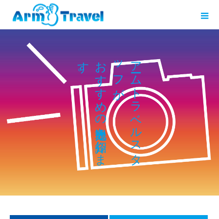
す
お
ッ
ア
。
す
ム
フ
す
ト
が
め
ラ
の
ベ
を
ル
し
ス
ま
タ